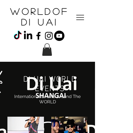
WORLDOF
DI uai
DI UAI WORLD
EVENTS
International Events Around The
WORLD