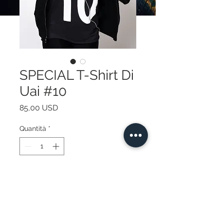
SPECIAL T-Shirt Di
Uai #10
Prezzo
85,00 USD
Quantità
*
Aggiungi al carrello
FAMOUS T-Shirt Di UAi #10,
international model that has gone