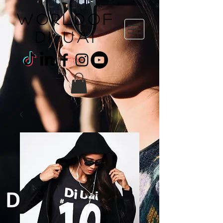
WORLDOF
DI uai