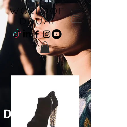
WORLDOF
DI uai